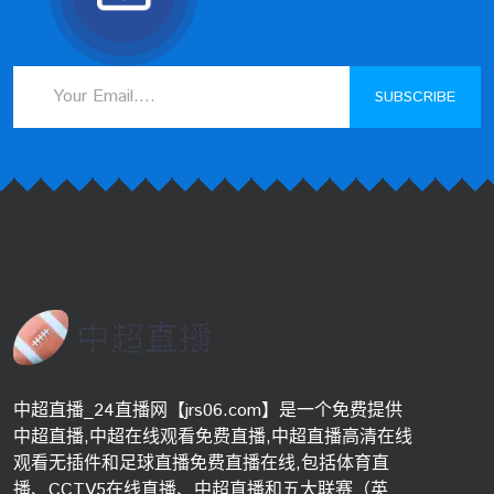
SUBSCRIBE
中超直播_24直播网【jrs06.com】是一个免费提供
中超直播,中超在线观看免费直播,中超直播高清在线
观看无插件和足球直播免费直播在线,包括体育直
播、CCTV5在线直播、中超直播和五大联赛（英