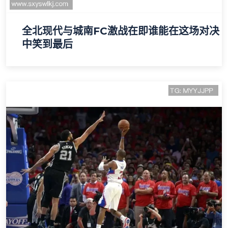
全北现代与城南FC激战在即谁能在这场对决
中笑到最后