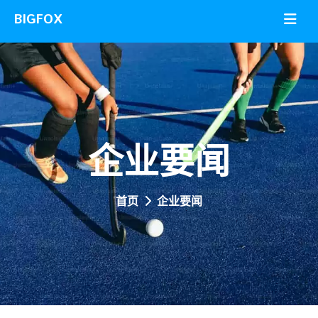
企业要闻
首页
企业要闻