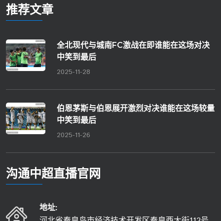
推荐文章
全北现代与城南FC激战在即谁能在这场对决
中笑到最后
2025-11-28
伯恩茅斯与伯恩展开激烈对决谁能在这场较量
中笑到最后
2025-11-26
沟通
中超直播官网
地址:
河北省秦皇岛市经济技术开发区秦皇西大街112号