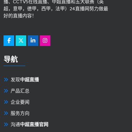
播、CCTV5在线直播、中超直播和五大联赛（英
超，意甲，德甲，西甲，法甲）24直播网努力做最
好的直播内容！
导航
发现
中超直播
产品汇总
企业要闻
服务方向
沟通
中超直播官网