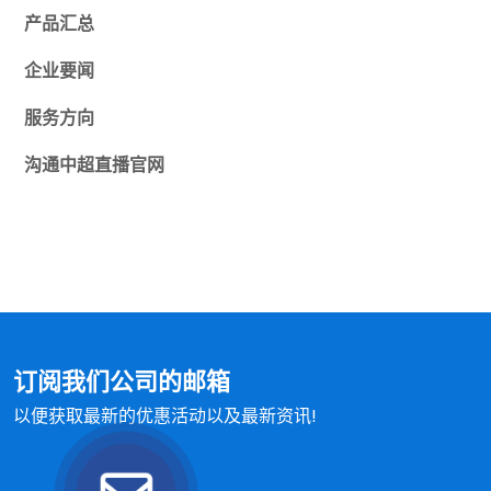
产品汇总
企业要闻
服务方向
沟通
中超直播官网
订阅我们公司的邮箱
以便获取最新的优惠活动以及最新资讯!