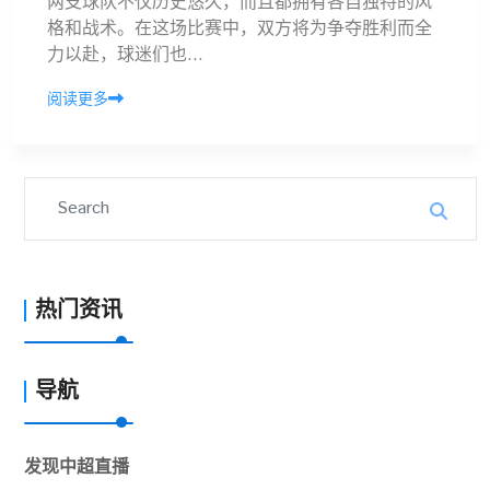
两支球队不仅历史悠久，而且都拥有各自独特的风
格和战术。在这场比赛中，双方将为争夺胜利而全
力以赴，球迷们也...
阅读更多
热门资讯
导航
发现
中超直播