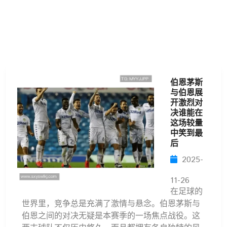
伯恩茅斯
与伯恩展
开激烈对
决谁能在
这场较量
中笑到最
后
2025-
11-26
在足球的
世界里，竞争总是充满了激情与悬念。伯恩茅斯与
伯恩之间的对决无疑是本赛季的一场焦点战役。这